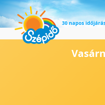
30 napos időjárás
Vasár