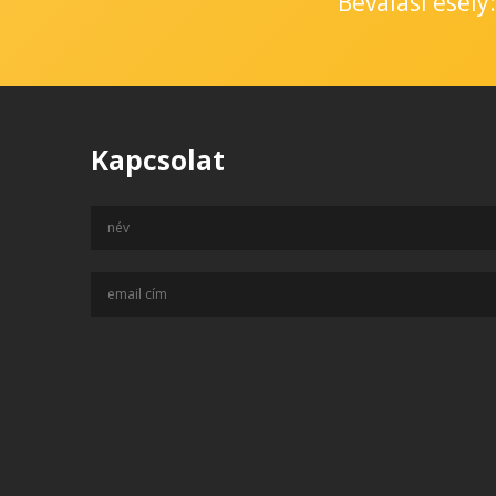
Beválási esély
Kapcsolat