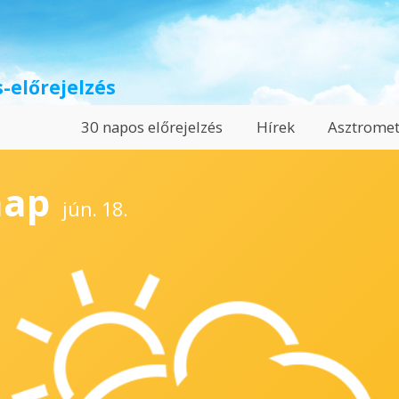
-előrejelzés
30 napos előrejelzés
Hírek
Asztromet
nap
jún. 18.