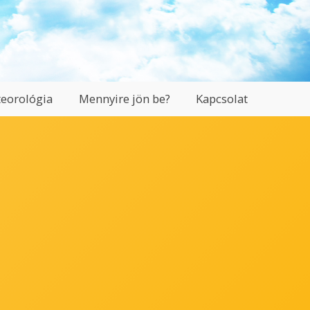
eorológia
Mennyire jön be?
Kapcsolat