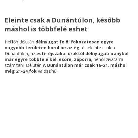
Eleinte csak a Dunántúlon, később
máshol is többfelé eshet
Hétfőn délután
délnyugat felől fokozatosan egyre
nagyobb területen borul be az ég
, és eleinte csak a
Dunántúlon, az
esti- éjszakai óráktól délnyugati irányból
már egyre többfelé kell esőre, záporra
, néhol zivatarra
számítani. Délután
A Dunántúlon már csak 16-21
,
máshol
még 21-24 fok
valószínű.