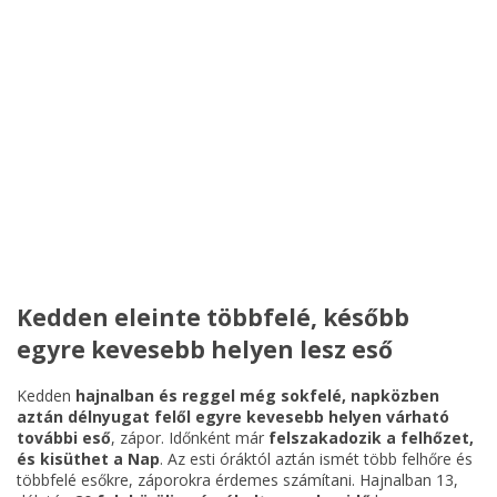
Kedden eleinte többfelé, később
egyre kevesebb helyen lesz eső
Kedden
hajnalban és reggel még sokfelé, napközben
aztán délnyugat felől egyre kevesebb helyen várható
további eső
, zápor. Időnként már
felszakadozik a felhőzet,
és kisüthet a Nap
. Az esti óráktól aztán ismét több felhőre és
többfelé esőkre, záporokra érdemes számítani. Hajnalban 13,