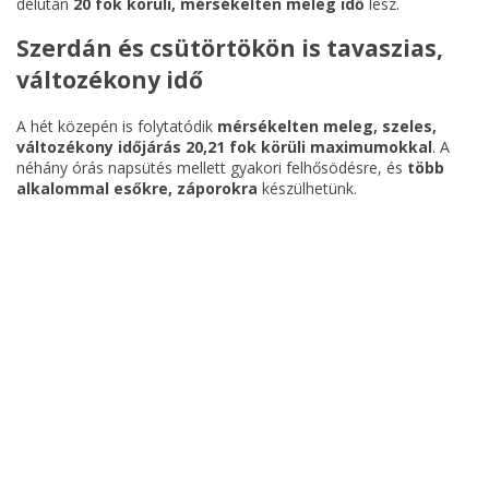
délután
20 fok körüli, mérsékelten meleg idő
lesz.
Szerdán és csütörtökön is tavaszias,
változékony idő
A hét közepén is folytatódik
mérsékelten meleg, szeles,
változékony időjárás 20,21 fok körüli maximumokkal
. A
néhány órás napsütés mellett gyakori felhősödésre, és
több
alkalommal esőkre, záporokra
készülhetünk.